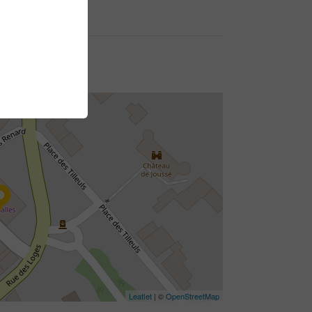
Leaflet
| ©
OpenStreetMap