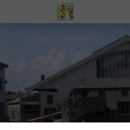
Votre
Civraisien
en
Poitou