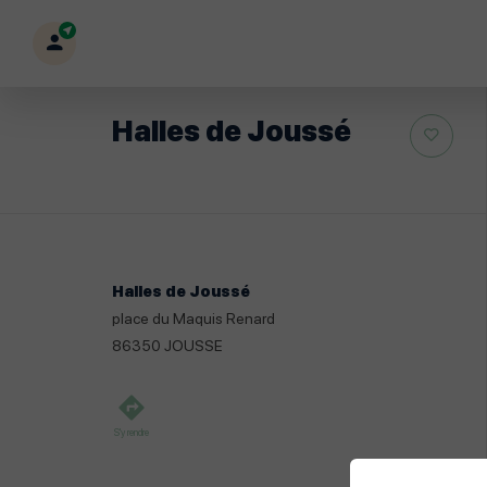
Mon
profil
Halles de Joussé
Halles de Joussé
place du Maquis Renard
86350
JOUSSE
S'y rendre