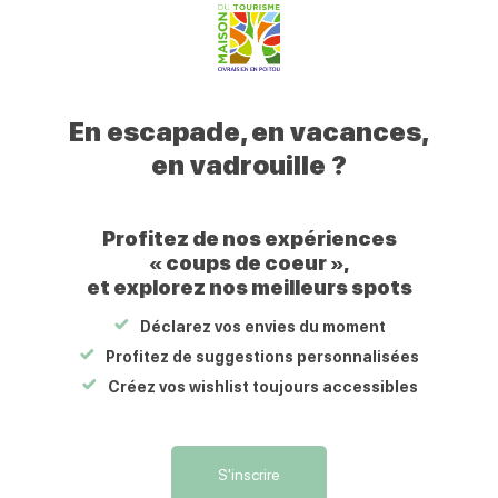
Votre
Civraisien
En escapade, en vacances,
en
Profitez d'une halte au sud de Poitiers pour faire une
en vadrouille ?
Poitou
du même nom.
Les halles actuelles sont à l'emplacement de l’ancie
maire de l’époque Gustave Baudin, que la municipalit
Profitez de nos expériences
universelle de 1900. Il y a au pied d’un pilier, sur 
« coups de coeur »,
et explorez nos meilleurs spots
celle-ci est noyée par le ciment.
Déclarez vos envies du moment
Profitez de suggestions personnalisées
Prestations
Créez vos wishlist toujours accessibles
Équipements
S'inscrire
Accessible en poussette