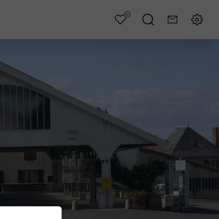
0
Mes
Je
Contact
Menu
favoris
recherche