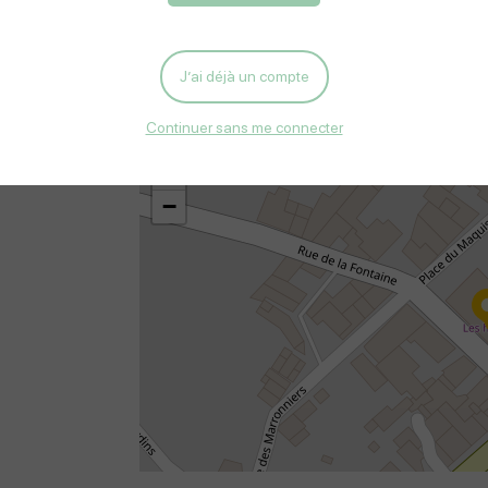
J’ai déjà un compte
Situation
Continuer sans me connecter
+
−