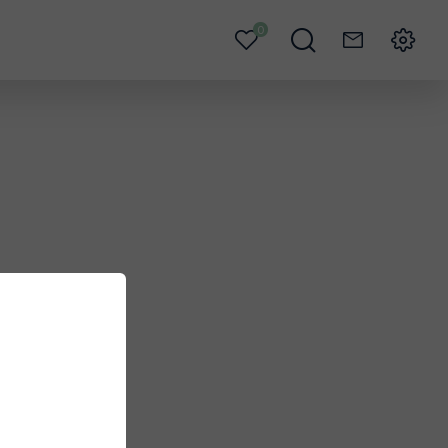
0
Mes
Je
Contact
Menu
favoris
recherche
l