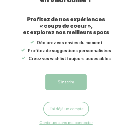
Poitou
A faire aujourd’hui et demain
A faire ce week-end
Profitez de nos expériences
« coups de coeur »,
Les marchés
et explorez nos meilleurs spots
Où pique-niquer ?
Déclarez vos envies du moment
La météo du Civraisien en Poitou
Profitez de suggestions personnalisées
Nos accueils touristiques
Créez vos wishlist toujours accessibles
Accueil Touristique de Charroux
Accueil Touristique de Civray
Accueil Touristique de Gençay
S'inscrire
Accueil Touristique de Valence en Poitou – Couhé
Accès wifi
J’ai déjà un compte
Mon compte
A propos
Continuer sans me connecter
Mes favoris