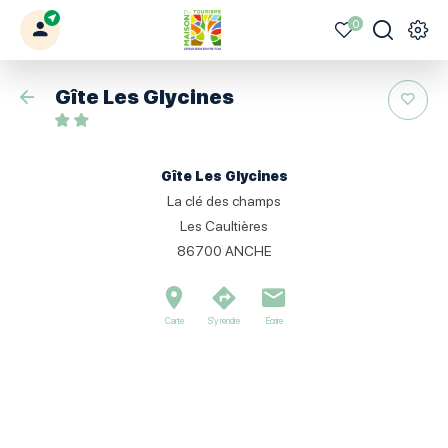
0
Mon
Mes
Je
Men
Votre
profil
favoris
recherche
Civraisien
Retour
Gîte Les Glycines
en
Poitou
Gîte Les Glycines
La clé des champs
Les Caultières
86700
ANCHE
Carte
S'y rendre
Écrire