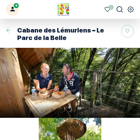
0
Mon
Mes
Je
Men
Votre
profil
favoris
recherche
Civraisien
Retour
Cabane des Lémuriens – Le
en
Parc de la Belle
Poitou