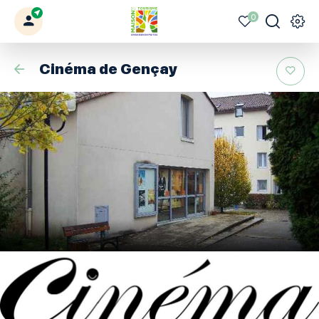
0
Mon
Mes
Je
Men
Votre
profil
favoris
recherche
Civraisien
Retour
Cinéma de Gençay
en
Poitou