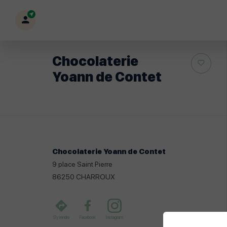
Mon
profil
Chocolaterie
Yoann de Contet
Chocolaterie Yoann de Contet
9 place Saint Pierre
86250
CHARROUX
S'y rendre
Facebook
Instagram