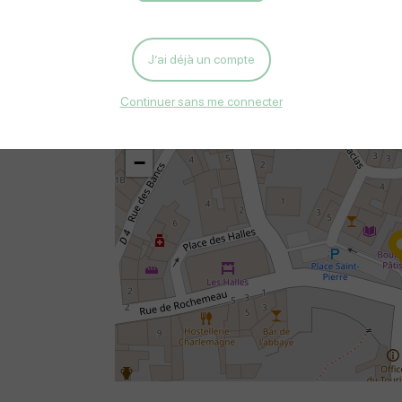
J’ai déjà un compte
Situation
Continuer sans me connecter
+
−