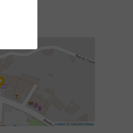
Leaflet
| ©
OpenStreetMap