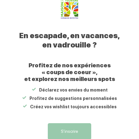
Votre
Civraisien
En escapade, en vacances,
en
Pâtisserie, chocolaterie, glacier et salon de thé.
en vadrouille ?
Poitou
Profitez de nos expériences
Prestations
« coups de coeur »,
et explorez nos meilleurs spots
Équipements
Déclarez vos envies du moment
Profitez de suggestions personnalisées
Accessible en poussette
Créez vos wishlist toujours accessibles
Services
S'inscrire
Wifi