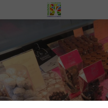
Votre
Civraisien
en
Poitou