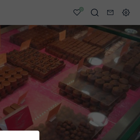
0
Mes
Je
Contact
Menu
favoris
recherche