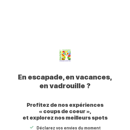
0
Mon
Mes
Je
Men
Votre
profil
favoris
recherche
Civraisien
Retour
Aire de Camping-Car de Lizant
en
Poitou
Votre
Civraisien
En escapade, en vacances,
en
en vadrouille ?
Poitou
Profitez de nos expériences
« coups de coeur »,
Aire de Camping-Car de Lizant
et explorez nos meilleurs spots
1 Rue des Bourreliers
86400
LIZANT
Déclarez vos envies du moment