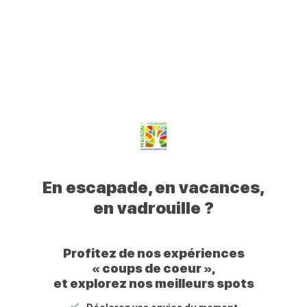
0
Mon
Mes
Je
Men
Votre
profil
favoris
recherche
Civraisien
Retour
Visite décalée du Village de
en
Charroux
Poitou
Le
26/08/2026
Votre
Civraisien
En escapade, en vacances,
en
en vadrouille ?
Poitou
Profitez de nos expériences
« coups de coeur »,
et explorez nos meilleurs spots
Visite décalée du Village de Charroux