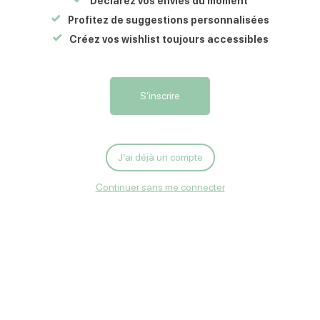
Déclarez vos envies du moment
86250
CHARROUX
Profitez de suggestions personnalisées
Créez vos wishlist toujours accessibles
Carte
S'y rendre
Écrire
Pour cette visite, notre guide Alex n’est pas disponible. Qu’à celà
S'inscrire
ne tienne, il nous a déniché un remplaçant... un peu déroutant
certes... mais pour autant captivant !
J’ai déjà un compte
Rendez-vous pour jeter un nouveau regard sur la Petite Cité de
Caractère®
Continuer sans me connecter
Gratuit et sur inscription