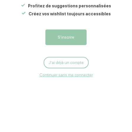
86250
CHARROUX
Profitez de suggestions personnalisées
Créez vos wishlist toujours accessibles
Carte
S'y rendre
S'inscrire
Créer votre tableau personnel à partir de collage de tissu et papier,
peinture et postcard.
J’ai déjà un compte
Continuer sans me connecter