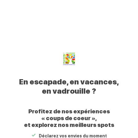
0
Mon
Mes
Je
Men
Votre
profil
favoris
recherche
Civraisien
Retour
Un tableau fleuri
en
Le
07/08/2026
Poitou
Votre
Civraisien
En escapade, en vacances,
en
en vadrouille ?
Poitou
Profitez de nos expériences
« coups de coeur »,
et explorez nos meilleurs spots
Un tableau fleuri
Maison des arts
Déclarez vos envies du moment