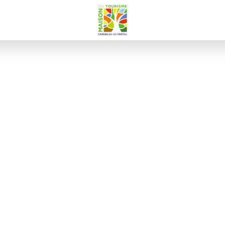
Votre
Civraisien
en
Poitou