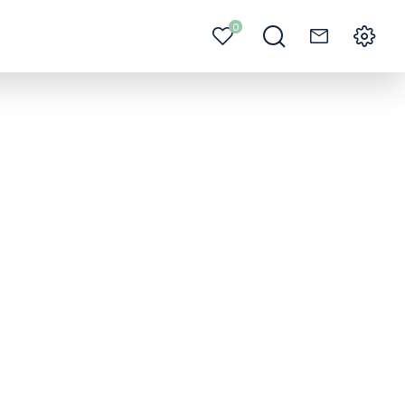
0
Mes
Je
Contact
Menu
favoris
recherche