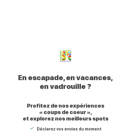
0
Mon
Mes
Je
Men
Votre
profil
favoris
recherche
Civraisien
Retour
Feu d’artifice
en
Le
23/08/2026
Poitou
Votre
Civraisien
En escapade, en vacances,
en
en vadrouille ?
Poitou
Profitez de nos expériences
« coups de coeur »,
et explorez nos meilleurs spots
Feu d’artifice
86400
CHAMPNIERS
Déclarez vos envies du moment