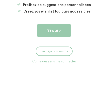
Profitez de suggestions personnalisées
Créez vos wishlist toujours accessibles
Carte
S'y rendre
Écrire
Feu d'artifice
S'inscrire
J’ai déjà un compte
Continuer sans me connecter