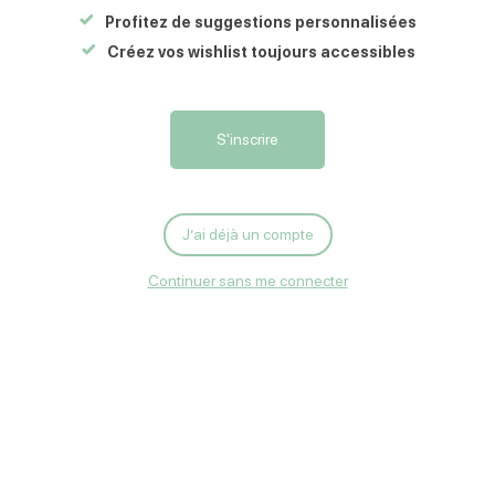
86231
VAL-DE-COMPORTE
Profitez de suggestions personnalisées
Créez vos wishlist toujours accessibles
Carte
S'y rendre
Écrire
S'inscrire
Brocante - randonnées VTT et pédestre - fête foraine - concert -
repas midi et soir - feu d'artifice
J’ai déjà un compte
Continuer sans me connecter