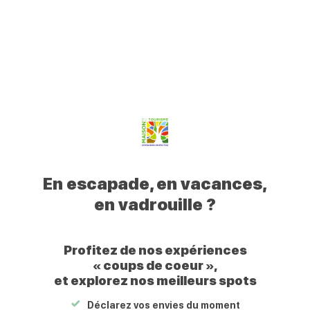
0
Mon
Mes
Je
Men
Votre
profil
favoris
recherche
Civraisien
Retour
Fête du Plan d’eau
en
Le
30/08/2026
Poitou
Votre
Civraisien
En escapade, en vacances,
en
en vadrouille ?
Poitou
Profitez de nos expériences
« coups de coeur »,
et explorez nos meilleurs spots
Fête du Plan d’eau
Plan d'eau
Déclarez vos envies du moment