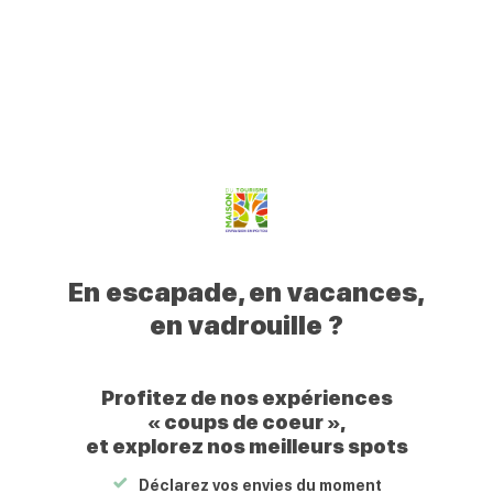
0
Mon
Mes
Je
Men
Votre
profil
favoris
recherche
Civraisien
Retour
Exposition au Musée-Expo de
en
Brux
Poitou
Jusqu'au
16/08/2026
Votre
Civraisien
En escapade, en vacances,
en
en vadrouille ?
Poitou
Profitez de nos expériences
« coups de coeur »,
et explorez nos meilleurs spots
Exposition au Musée-Expo de Brux
Déclarez vos envies du moment