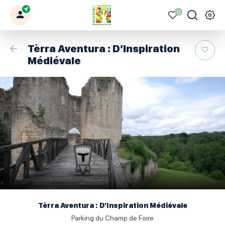
0
Mon
Mes
Je
Men
Votre
profil
favoris
recherche
Civraisien
Retour
Tèrra Aventura : D’Inspiration
en
Médiévale
Poitou
Tèrra Aventura : D’Inspiration Médiévale
Parking du Champ de Foire