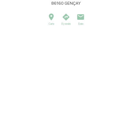
86160
GENÇAY
Carte
S'y rendre
Écrire